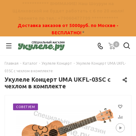
*********** ВНИМАНИЕ! Наш Шоурум на
Щёлковской не будет работать с 6 по 20 июля!
Звоните по тел.: +79060477799 ***********
Доставка заказов от 5000руб. по Москве -
БЕСПЛАТНО!
*
0
Главная
-
Каталог
-
Укулеле Концерт
-
Укулеле Концерт UMA UKFL-
03SC с чехлом в комплекте
Укулеле Концерт UMA UKFL-03SC с
чехлом в комплекте
СОВЕТУЕМ