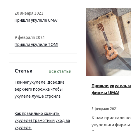
20 января 2022
Пришли укулеле UMA!
9 февраля 2021
Пришли укулеле TOM!
Статьи
Все статьи
Тюнинг укулеле, доводка
Пришли укулельк
верхнего порожка чтобы
фирмы UMA!
укулеле лучше строила
8 февраля 2021
Как правильно хранить
К нам приехали н
укулеле? Грамотный уход за
укулельки фирмы
укулеле.