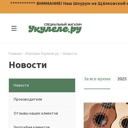
*********** ВНИМАНИЕ! Наш Шоурум на Щёлковской не
Главная
-
Магазин Укулеле.ру
-
Новости
Новости
За все время
2025
Новости
Производители
Отзывы наших клиентов
География клиентов