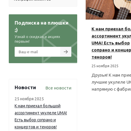
Подписка на плюшки
К нам приехал б
;)
ассортимент уку
Узнай о скидках и акциях
первым!
UMA! Есть выбор
сопрано и концер
теноров!
25 ноября 2025
Друзья! К нам при
лучшие укулеле U
Новости
Все новости
напрямую с фабри
25 ноября 2025
К нам приехал большой
ассортимент укулеле UMA!
Есть выбор сопрано и
концертов и теноров!