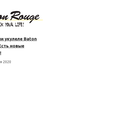
и укулеле Baton
Есть новые
!
я 2020