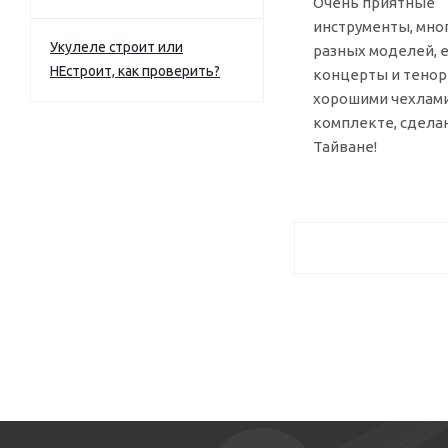
Очень приятные
инструменты, мно
Укулеле строит или
разных моделей, 
НЕстроит, как проверить?
концерты и теноры
хорошими чехлами
комплекте, сдела
Тайване!