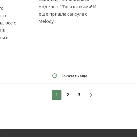
модель с 17ю язычками! И
го
еще пришла сансула с
есть
Melody!
, все с
 в
ны в
Показать еще
1
2
3