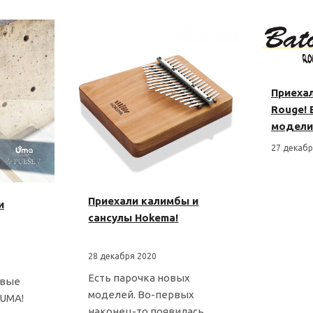
Приехал
Rouge! 
модели
27 декабр
Приехали калимбы и
и
сансулы Hokema!
28 декабря 2020
Есть парочка новых
овые
моделей. Во-первых
 UMA!
наконец-то появилась