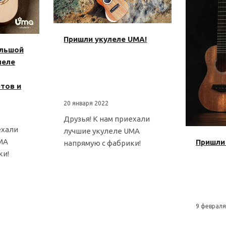
Пришли укулеле UMA!
ольшой
леле
тов и
20 января 2022
Друзья! К нам приехали
ехали
лучшие укулеле UMA
MA
Пришли
напрямую с фабрики!
ки!
9 февраля