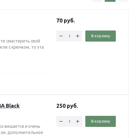
70
руб.
В корзину
ите смастерить свой
ле с крючком, то эта
A Black
250
руб.
В корзину
ко вешается и очень
, см. дополнительное