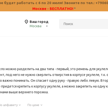
 будет работать с 6 по 20 июля! Звоните по тел.: +7906
Москве - БЕСПЛАТНО!
*
Ваш город
Москва
ло можно разделить на два типа - первый, это ремень для укулеле
т, под него не нужно сверлить отверстия в корпусе укулеле, т.к. 
то важно понимать. Он спасает одну руку - правую либо левую. Вто
 придется крепить к корпусу укулеле, а можно закрепить на одну к
унами выше верхнего порожка.
По алфавиту
По цене