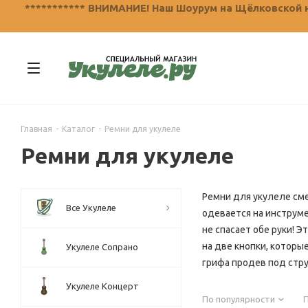
*********** ВНИМАНИЕ! Наш Шоурум на Щёлковской не
Главная
-
Каталог
-
Ремни для укулеле
Ремни для укулеле
Ремни для укулеле сме
Все Укулеле
одевается на инструмен
не спасает обе руки! Э
на две кнопки, которые
Укулеле Сопрано
грифа продев под стр
Укулеле Концерт
По популярности