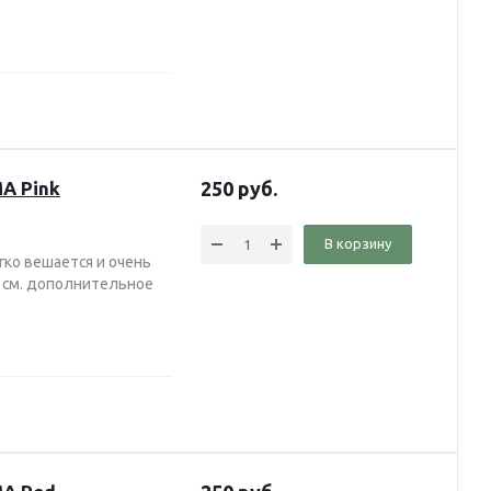
A Pink
250
руб.
В корзину
гко вешается и очень
, см. дополнительное