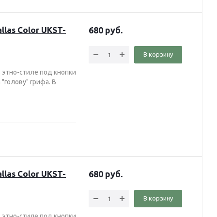
las Color UKST-
680
руб.
В корзину
 этно-стиле под кнопки
"голову" грифа. В
las Color UKST-
680
руб.
В корзину
 этно-стиле под кнопки