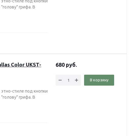
 этно-стиле под кнопки
"голову" грифа. В
las Color UKST-
680
руб.
В корзину
 этно-стиле под кнопки
"голову" грифа. В