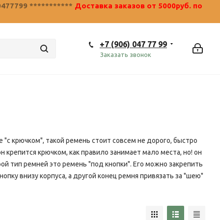
0477799 ***********
Доставка заказов от 5000руб. по
+7 (906) 047 77 99
Заказать звонок
 "с крючком", такой ремень стоит совсем не дорого, быстро
он крепится крючком, как правило занимает мало места, но! он
рой тип ремней это ремень "под кнопки". Его можно закрепить
нопку внизу корпуса, а другой конец ремня привязать за "шею"