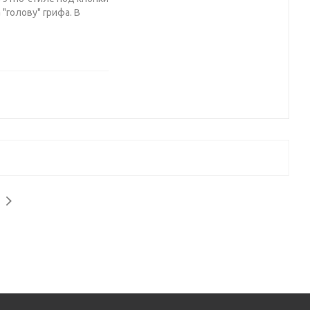
"голову" грифа. В