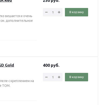
MA Red
250
руб.
В корзину
гко вешается и очень
, см. дополнительное
GD Gold
400
руб.
В корзину
леле с креплением на
е TOM.