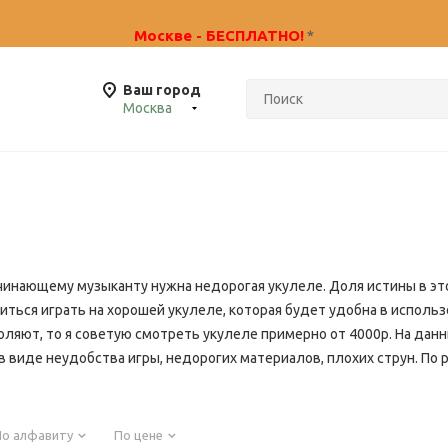
 будет работать с 6 по 20 июля! Звоните по тел.: +7906
Москве - БЕСПЛАТНО!
*
Ваш город
Москва
чинающему музыканту нужна недорогая укулеле. Доля истины в это
иться играть на хорошей укулеле, которая будет удобна в использ
оляют, то я советую смотреть укулеле примерно от 4000р. На дан
 виде неудобства игры, недорогих материалов, плохих струн. По 
По алфавиту
По цене