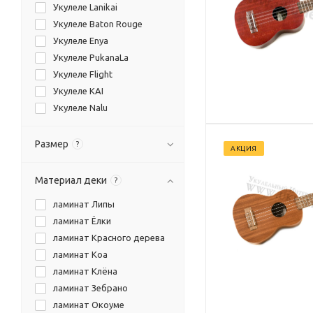
Укулеле Lanikai
Укулеле Baton Rouge
Укулеле Enya
Укулеле PukanaLa
Укулеле Flight
Укулеле KAI
Укулеле Nalu
Укулеле Yeakai
Размер
?
АКЦИЯ
Материал деки
?
ламинат Липы
ламинат Ёлки
ламинат Красного дерева
ламинат Коа
ламинат Клёна
ламинат Зебрано
ламинат Окоуме