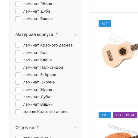
ламинат Эбони
ламинат Дуба
ламинат Вишни
ХИТ
массив Ёлки
массив Красного дерева
Материал корпуса
?
массив Кедра
ламинат Красного дерева
массив дерева Коа
ламинат Коа
массив Манго
ламинат Клёна
пластик
ламинат Палисандра
ламинат Зебрано
ламинат Окоуме
ламинат Эбони
ламинат Дуба
ламинат Вишни
массив Красного дерева
ХИТ
СОВЕТУЕМ
пластик
Отделка
?