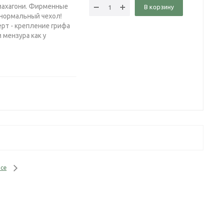
 махагони. Фирменные
В корзину
 нормальный чехол!
ерт - крепление грифа
 мензура как у
се