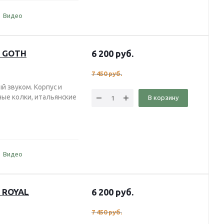
Видео
S GOTH
6 200
руб.
7 450
руб.
й звуком. Корпус и
ные колки, итальянские
В корзину
Видео
S ROYAL
6 200
руб.
7 450
руб.