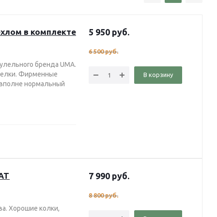
ехлом в комплекте
5 950
руб.
6 500
руб.
кулельного бренда UMA.
з елки. Фирменные
В корзину
е вполне нормальный
NAT
7 990
руб.
8 800
руб.
ва. Хорошие колки,