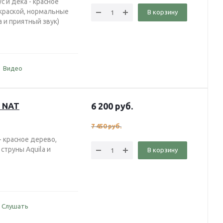
с и дека - красное
краской, нормальные
В корзину
a и приятный звук)
Видео
S NAT
6 200
руб.
7 450
руб.
- красное дерево,
струны Aquila и
В корзину
Слушать