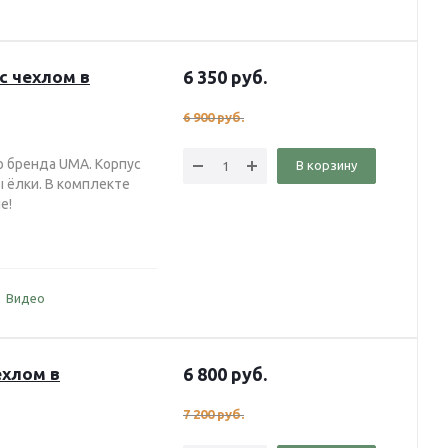
с чехлом в
6 350
руб.
6 900
руб.
о бренда UMA. Корпус
В корзину
ы ёлки. В комплекте
не!
Видео
ехлом в
6 800
руб.
7 200
руб.