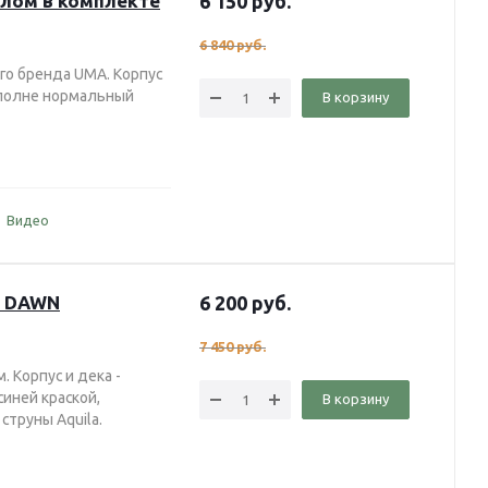
хлом в комплекте
6 150
руб.
6 840
руб.
го бренда UMA. Корпус
вполне нормальный
В корзину
Видео
S DAWN
6 200
руб.
7 450
руб.
. Корпус и дека -
иней краской,
В корзину
струны Aquila.