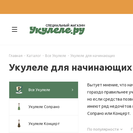
*********** ВНИМАНИЕ! Наш Шоурум на Щёлковской не
Главная
-
Каталог
-
Все Укулеле
-
Укулеле для начинающих
Укулеле для начинающих
Бытует мнение, что на
Все Укулеле
гораздо правильнее уч
но если средства позв
имеют ряд недочётов в
Укулеле Сопрано
Сопрано или Концерт.
Укулеле Концерт
По популярности