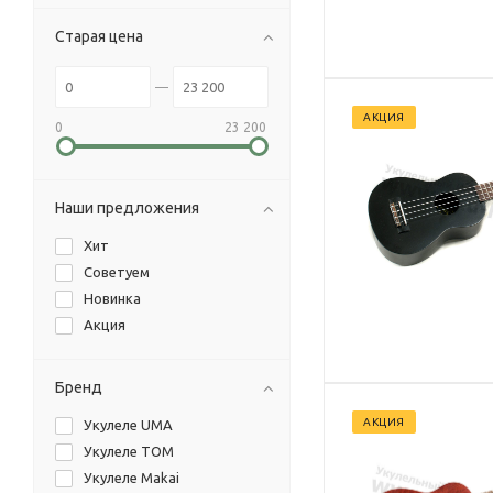
Старая цена
АКЦИЯ
0
23 200
Наши предложения
Хит
Советуем
Новинка
Акция
Бренд
АКЦИЯ
Укулеле UMA
Укулеле TOM
Укулеле Makai