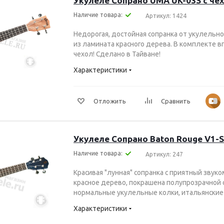
Укулеле Сопрано UMA UK-03S с че
Наличие товара:
Артикул: 1424
Недорогая, достойная сопранка от укулельно
из ламината красного дерева. В комплекте 
чехол! Сделано в Тайване!
Характеристики
Отложить
Сравнить
Укулеле Сопрано Baton Rouge V1-
Наличие товара:
Артикул: 247
Красивая "лунная" сопранка с приятный звуком
красное дерево, покрашена полупрозрачной с
нормальные укулельные колки, итальянские 
Характеристики