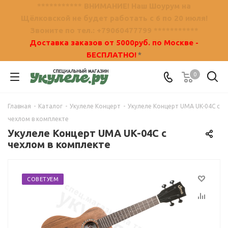
*********** ВНИМАНИЕ! Наш Шоурум на
Щёлковской не будет работать с 6 по 20 июля!
Звоните по тел.: +79060477799 ***********
Доставка заказов от 5000руб. по Москве -
БЕСПЛАТНО!
*
0
Главная
-
Каталог
-
Укулеле Концерт
-
Укулеле Концерт UMA UK-04C с
чехлом в комплекте
Укулеле Концерт UMA UK-04C с
чехлом в комплекте
СОВЕТУЕМ