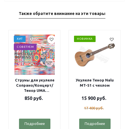
Также обратите внимание на эти товары
ХИТ
НОВИНКА
СОВЕТУЕМ
Струны для укулеле
Укулеле Тенор Nalu
Сопрано/Концерт/
MT-S1 с чехлом
Тенор UMA
Fluorocarbon Factory
850
руб.
15 900
руб.
pack
17 400
руб.
Подробнее
Подробнее